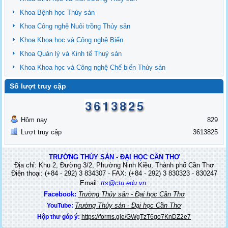
Khoa Bệnh học Thủy sản
Khoa Công nghệ Nuôi trồng Thủy sản
Khoa Khoa học và Công nghệ Biển
Khoa Quản lý và Kinh tế Thuỷ sản
Khoa Khoa học và Công nghệ Chế biến Thủy sản
Số lượt truy cập
Hôm nay
829
Lượt truy cập
3613825
TRƯỜNG THỦY SẢN - ĐẠI HỌC CẦN THƠ
Địa chỉ: Khu 2, Đường 3/2, Phường Ninh Kiều, Thành phố Cần Thơ
Điện thoại: (+84 - 292) 3 834307 - FAX: (+84 - 292) 3 830323 - 830247
Email:
tts@ctu.edu.vn
Facebook:
Trường Thủy sản - Đại học Cần Thơ
Trường Thủy sản - Đại học Cần Thơ
YouTube:
Hộp thư góp ý:
https://forms.gle/GWgTzT6go7KnDZ2e7