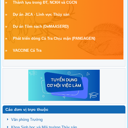
»
Thành tựu trong ĐT, NCKH và CGCN
»
Dự án JICA - Lĩnh vực Thủy sản
»
Dự án Tôm sạch
(
DeMAASERD)
»
Phát triển dòng Cá Tra Chịu mặn (PANGAGEN)
»
VACCINE Cá Tra
Các đơn vị trực thuộc
Văn phòng Trường
Khoa Sinh học và Môi trường Thủy sản