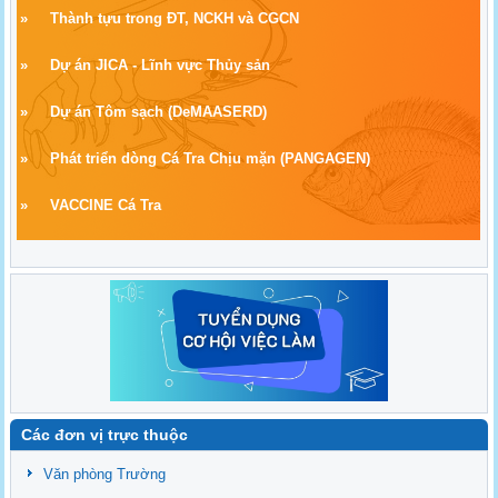
»
Thành tựu trong ĐT, NCKH và CGCN
»
Dự án JICA - Lĩnh vực Thủy sản
»
Dự án Tôm sạch
(
DeMAASERD)
»
Phát triển dòng Cá Tra Chịu mặn (PANGAGEN)
»
VACCINE Cá Tra
Các đơn vị trực thuộc
Văn phòng Trường