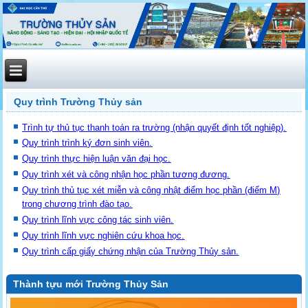
Quy trình Trường Thủy sản
Trình tự thủ tục thanh toán ra trường (nhận quyết định tốt nghiệp).
Quy trình trình ký đơn sinh viên.
Quy trình thực hiện luận văn đại học
.
Quy trình xét và công nhận học phần tương đương
.
Quy trình thủ tục xét miễn và công nhật điểm học phần (điểm M)
trong chương trình đào tạo.
Quy trình lĩnh vực công tác sinh viên
.
Quy trình lĩnh vực nghiên cứu khoa học
.
Quy trình cấp giấy chứng nhận của Trường Thủy sản
.
Thành tựu mới Trường Thủy Sản