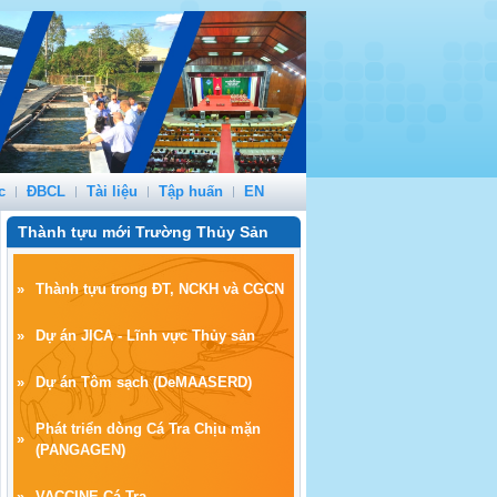
c
ĐBCL
Tài liệu
Tập huấn
EN
Thành tựu mới Trường Thủy Sản
»
Thành tựu trong ĐT, NCKH và CGCN
»
Dự án JICA - Lĩnh vực Thủy sản
»
Dự án Tôm sạch
(
DeMAASERD)
Phát triển dòng Cá Tra Chịu mặn
»
(PANGAGEN)
»
VACCINE Cá Tra