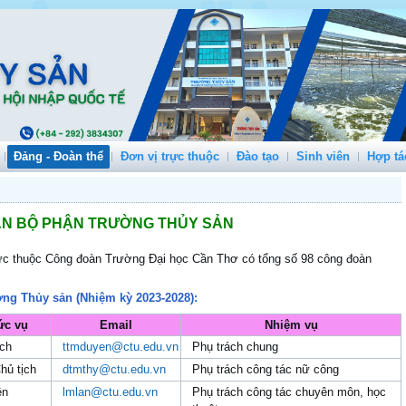
Đảng - Đoàn thể
Đơn vị trực thuộc
Đào tạo
Sinh viên
Hợp tá
N BỘ PHẬN TRƯỜNG THỦY SẢN
ực thuộc Công đoàn Trường Đại học Cần Thơ có tổng số 98 công đoàn
ờng Thủy sản (Nhiệm kỳ 2023-2028):
ức vụ
Email
Nhiệm vụ
̣ch
ttmduyen@ctu.edu.vn
Phụ trách chung
ủ tịch
dtmthy@ctu.edu.vn
Phụ trách công tác nữ công
ên
lmlan@ctu.edu.vn
Phụ trách công tác chuyên môn, học