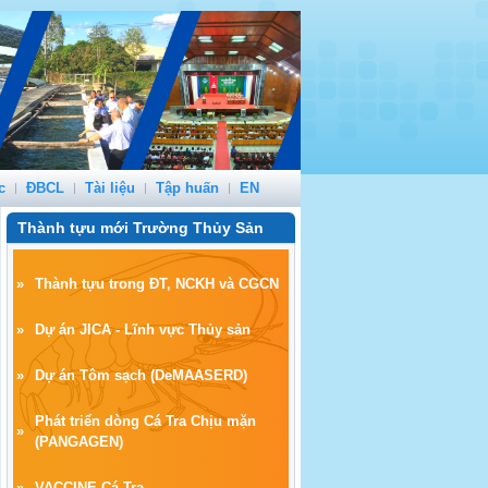
c
ĐBCL
Tài liệu
Tập huấn
EN
Thành tựu mới Trường Thủy Sản
»
Thành tựu trong ĐT, NCKH và CGCN
»
Dự án JICA - Lĩnh vực Thủy sản
»
Dự án Tôm sạch
(
DeMAASERD)
Phát triển dòng Cá Tra Chịu mặn
»
(PANGAGEN)
»
VACCINE Cá Tra