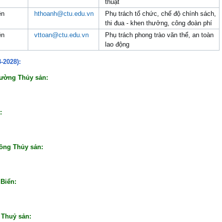
thuật
ên
hthoanh@ctu.edu.vn
Phụ trách tổ chức, chế độ chính sách,
thi đua - khen thưởng, công đoàn phí
ên
vttoan@ctu.edu.vn
Phụ trách phong trào văn thể, an toàn
lao động
-2028):
rường Thủy sản:
:
rồng Thủy sản:
 Biển:
 Thuỷ sản: