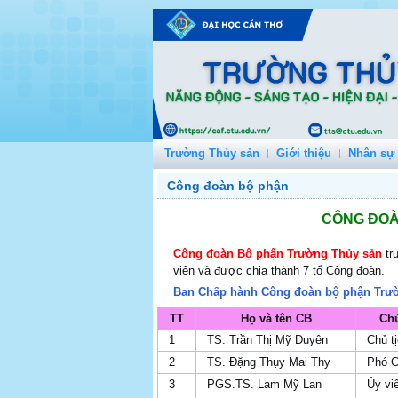
Trường Thủy sản
Giới thiệu
Nhân sự
Công đoàn bộ phận
CÔNG ĐOÀ
Công đoàn Bộ phận Trường Thủy sản
tr
viên và được chia thành 7 tổ Công đoàn.
Ban Chấp hành Công đoàn bộ phận Trư
TT
Họ và tên CB
Ch
1
TS. Trần Thị Mỹ Duyên
Chủ ti
2
TS. Đặng Thụy Mai Thy
Phó Ch
3
PGS.TS. Lam Mỹ Lan
Ủy vi