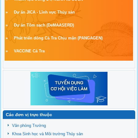
»
Dự án JICA - Lĩnh vực Thủy sản
»
Dự án Tôm sạch
(
DeMAASERD)
»
Phát triển dòng Cá Tra Chịu mặn (PANGAGEN)
»
VACCINE Cá Tra
Các đơn vị trực thuộc
Văn phòng Trường
Khoa Sinh học và Môi trường Thủy sản