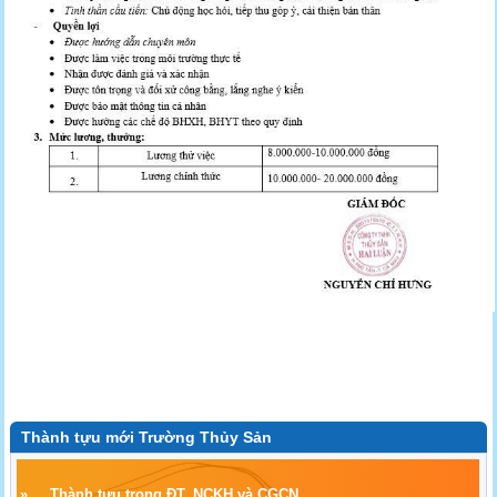
Thành tựu mới Trường Thủy Sản
»
Thành tựu trong ĐT, NCKH và CGCN