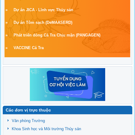
»
Dự án JICA - Lĩnh vực Thủy sản
»
Dự án Tôm sạch
(
DeMAASERD)
»
Phát triển dòng Cá Tra Chịu mặn (PANGAGEN)
»
VACCINE Cá Tra
Các đơn vị trực thuộc
Văn phòng Trường
Khoa Sinh học và Môi trường Thủy sản