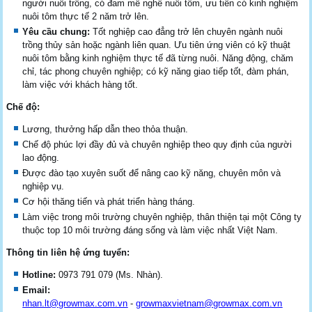
người nuôi trồng, có đam mê nghề nuôi tôm, ưu tiên có kinh nghiệm
nuôi tôm thực tế 2 năm trở lên.
Yêu cầu chung:
Tốt nghiệp cao đẳng trở lên chuyên ngành nuôi
trồng thủy sản hoặc ngành liên quan. Ưu tiên ứng viên có kỹ thuật
nuôi tôm bằng kinh nghiệm thực tế đã từng nuôi. Năng động, chăm
chỉ, tác phong chuyên nghiệp; có kỹ năng giao tiếp tốt, đàm phán,
làm việc với khách hàng tốt.
Chế độ:
Lương, thưởng hấp dẫn theo thỏa thuận.
Chế độ phúc lợi đầy đủ và chuyên nghiệp theo quy định của người
lao động.
Được đào tạo xuyên suốt để nâng cao kỹ năng, chuyên môn và
nghiệp vụ.
Cơ hội thăng tiến và phát triển hàng tháng.
Làm việc trong môi trường chuyên nghiệp, thân thiện tại một Công ty
thuộc top 10 môi trường đáng sống và làm việc nhất Việt Nam.
Thông tin liên hệ ứng tuyển:
Hotline:
0973 791 079 (Ms. Nhàn).
Email:
nhan.lt@growmax.com.vn
-
growmaxvietnam@growmax.com.vn