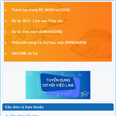
»
Thành tựu trong ĐT, NCKH và CGCN
»
Dự án JICA - Lĩnh vực Thủy sản
»
Dự án Tôm sạch
(
DeMAASERD)
»
Phát triển dòng Cá Tra Chịu mặn (PANGAGEN)
»
VACCINE Cá Tra
Các đơn vị trực thuộc