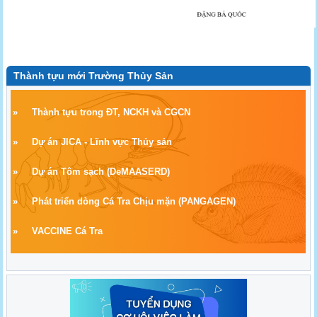
Thành tựu mới Trường Thủy Sản
»
Thành tựu trong ĐT, NCKH và CGCN
»
Dự án JICA - Lĩnh vực Thủy sản
»
Dự án Tôm sạch
(
DeMAASERD)
»
Phát triển dòng Cá Tra Chịu mặn (PANGAGEN)
»
VACCINE Cá Tra