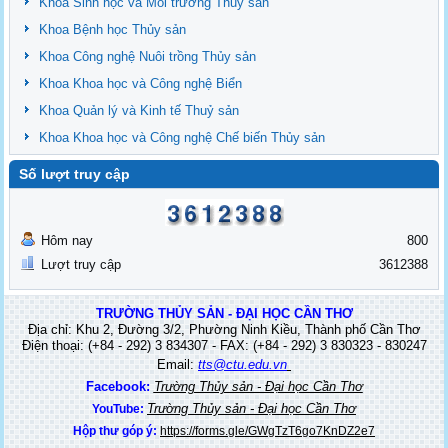
Khoa Sinh học và Môi trường Thủy sản
Khoa Bệnh học Thủy sản
Khoa Công nghệ Nuôi trồng Thủy sản
Khoa Khoa học và Công nghệ Biển
Khoa Quản lý và Kinh tế Thuỷ sản
Khoa Khoa học và Công nghệ Chế biến Thủy sản
Số lượt truy cập
Hôm nay
800
Lượt truy cập
3612388
TRƯỜNG THỦY SẢN - ĐẠI HỌC CẦN THƠ
Địa chỉ: Khu 2, Đường 3/2, Phường Ninh Kiều, Thành phố Cần Thơ
Điện thoại: (+84 - 292) 3 834307 - FAX: (+84 - 292) 3 830323 - 830247
Email:
tts@ctu.edu.vn
Facebook:
Trường Thủy sản - Đại học Cần Thơ
Trường Thủy sản - Đại học Cần Thơ
YouTube:
Hộp thư góp ý:
https://forms.gle/GWgTzT6go7KnDZ2e7