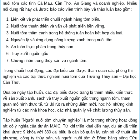
nuôi tôm các tỉnh Cà Mau, Cần Thơ, An Giang và doanh nghiệp. Nhiều
nội dung rất hay đã được báo cáo viên trình bày và thảo luận bao gồm:
Liên kết và phát triển chuỗi ngành hàng tôm biển.
Nuôi tôm thuận thiên và vấn đề phát triển bền vững.
Nuôi tôm thâm canh trong hệ thống tuần hoàn kết hợp đa loài.
Nguyên lý và ứng dụng năng lượng xanh trong nuôi tôm.
An toàn thực phẩm trong thủy sản.
Truy xuất nguồn gốc.
Chứng nhận trong thủy sản và ngành tôm.
Trong chuỗi hoạt động, các đại biểu còn được tham quan các phòng thí
nghiệm và các trại thực nghiệm nuôi tôm của Trường Thủy sản – Đại học
Cần Thơ.
Qua ba ngày tập huấn, các đại biểu được trang bị thêm nhiều kiến thức
về sản xuất xanh, sạch và truy xuất nguồn gốc trong ngành tôm, tham
quan mô hình thực tế, từ đó rút ra những điểm mới, học hỏi những kinh
nghiệm từ các nhà khoa học, các nhà quản lý về chất lượng thủy sản.
Tập huấn “Người nuôi tôm chuyên nghiệp” là một trong những hoạt động
rất có ý nghĩa của dự án MAIC. Từ khi triển khai đến nay, dự án đã triển
khai được 9 khóa với 330 đại biểu là cán bộ quản lý, cán bộ kỹ thuật địa
phương, công ty thủy sản, và người nuôi tôm ở Đồng bằng sông Cửu