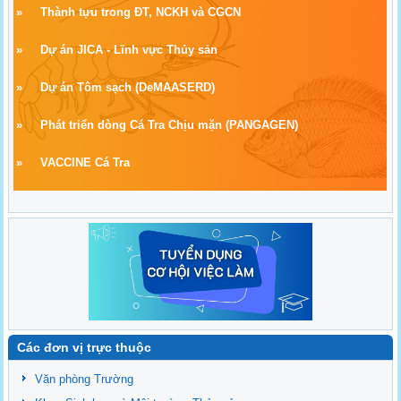
»
Thành tựu trong ĐT, NCKH và CGCN
»
Dự án JICA - Lĩnh vực Thủy sản
»
Dự án Tôm sạch
(
DeMAASERD)
»
Phát triển dòng Cá Tra Chịu mặn (PANGAGEN)
»
VACCINE Cá Tra
Các đơn vị trực thuộc
Văn phòng Trường