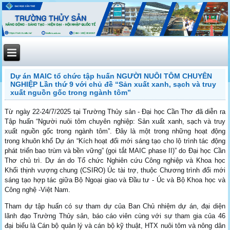
Dự án MAIC tổ chức tập huấn NGƯỜI NUÔI TÔM CHUYÊN
NGHIỆP Lần thứ 9 với chủ đề “Sản xuất xanh, sạch và truy
xuất nguồn gốc trong ngành tôm”
Từ ngày 22-24/7/2025 tại Trường Thủy sản - Đại học Cần Thơ đã diễn ra
Tập huấn “Người nuôi tôm chuyên nghiệp: Sản xuất xanh, sạch và truy
xuất nguồn gốc trong ngành tôm”. Đây là một trong những hoạt động
trong khuôn khổ Dự án “Kích hoạt đổi mới sáng tạo cho lộ trình tác động
phát triển bao trùm và bền vững” (gọi tắt MAIC phase II)” do Đại học Cần
Thơ chủ trì. Dự án do Tổ chức Nghiên cứu Công nghiệp và Khoa học
Khối thịnh vượng chung (CSIRO) Úc tài trợ, thuộc Chương trình đổi mới
sáng tạo hợp tác giữa Bộ Ngoại giao và Đầu tư - Úc và Bộ Khoa học và
Công nghệ -Việt Nam.
Tham dự tập huấn có sự tham dự của Ban Chủ nhiệm dự án, đại diện
lãnh đạo Trường Thủy sản, báo cáo viên cùng với sự tham gia của 46
đại biểu là Cán bộ quản lý và cán bộ kỹ thuật, HTX nuôi tôm và nông dân