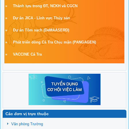
»
Thành tựu trong ĐT, NCKH và CGCN
»
Dự án JICA - Lĩnh vực Thủy sản
»
Dự án Tôm sạch
(
DeMAASERD)
»
Phát triển dòng Cá Tra Chịu mặn (PANGAGEN)
»
VACCINE Cá Tra
Các đơn vị trực thuộc
Văn phòng Trường