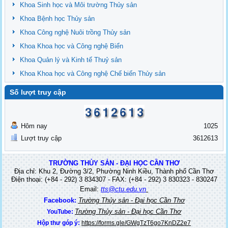
Khoa Sinh học và Môi trường Thủy sản
Khoa Bệnh học Thủy sản
Khoa Công nghệ Nuôi trồng Thủy sản
Khoa Khoa học và Công nghệ Biển
Khoa Quản lý và Kinh tế Thuỷ sản
Khoa Khoa học và Công nghệ Chế biến Thủy sản
Số lượt truy cập
Hôm nay
1025
Lượt truy cập
3612613
TRƯỜNG THỦY SẢN - ĐẠI HỌC CẦN THƠ
Địa chỉ: Khu 2, Đường 3/2, Phường Ninh Kiều, Thành phố Cần Thơ
Điện thoại: (+84 - 292) 3 834307 - FAX: (+84 - 292) 3 830323 - 830247
Email:
tts@ctu.edu.vn
Facebook:
Trường Thủy sản - Đại học Cần Thơ
Trường Thủy sản - Đại học Cần Thơ
YouTube:
Hộp thư góp ý:
https://forms.gle/GWgTzT6go7KnDZ2e7