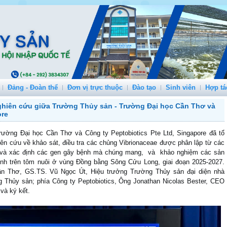
Đảng - Đoàn thể
Đơn vị trực thuộc
Đào tạo
Sinh viên
Hợp tá
nghiên cứu giữa Trường Thủy sản - Trường Đại học Cần Thơ và
ore
ường Đại học Cần Thơ và Công ty Peptobiotics Pte Ltd, Singapore đã tổ
ên cứu về khảo sát, điều tra các chủng Vibrionaceae được phân lập từ các
 lý, và xác định các gen gây bệnh mà chúng mang, và khảo nghiệm các sản
nh trên tôm nuôi ở vùng Đồng bằng Sông Cửu Long, giai đoạn 2025-2027.
n Thơ, GS.TS. Vũ Ngọc Út, Hiệu trưởng Trường Thủy sản đại diện nhà
 Thủy sản; phía Công ty Peptobiotics, Ông Jonathan Nicolas Bester, CEO
và ký kết.