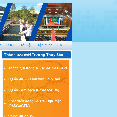
c
ĐBCL
Tài liệu
Tập huấn
EN
Thành tựu mới Trường Thủy Sản
»
Thành tựu trong ĐT, NCKH và CGCN
»
Dự án JICA - Lĩnh vực Thủy sản
»
Dự án Tôm sạch
(
DeMAASERD)
Phát triển dòng Cá Tra Chịu mặn
»
(PANGAGEN)
»
VACCINE Cá Tra