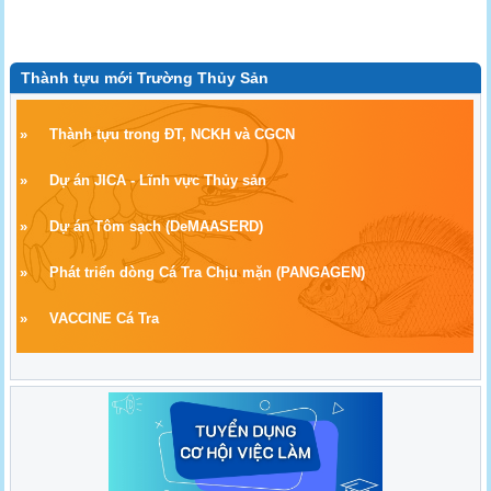
Thành tựu mới Trường Thủy Sản
»
Thành tựu trong ĐT, NCKH và CGCN
»
Dự án JICA - Lĩnh vực Thủy sản
»
Dự án Tôm sạch
(
DeMAASERD)
»
Phát triển dòng Cá Tra Chịu mặn (PANGAGEN)
»
VACCINE Cá Tra