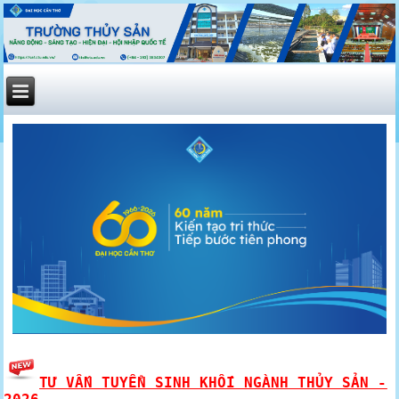
TƯ VẤN TUYỂN SINH KHỐI NGÀNH THỦY SẢN -