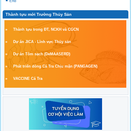
End
Thành tựu mới Trường Thủy Sản
»
Thành tựu trong ĐT, NCKH và CGCN
»
Dự án JICA - Lĩnh vực Thủy sản
»
Dự án Tôm sạch
(
DeMAASERD)
»
Phát triển dòng Cá Tra Chịu mặn (PANGAGEN)
»
VACCINE Cá Tra