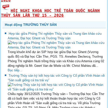
2026
HỘI NGHỊ KHOA HỌC TRẺ TOÀN QUỐC NGÀNH
THỦY SẢN LẦN THỨ 15 - 2026
Hoạt động TRƯỜNG THỦY SẢN
Hợp tác giữa Phòng Thí nghiệm Thủy sản và Trung tâm khảo cứu
Artemia, Đại học Ghent và Trường Thủy sản
Trong khuôn khổ dự án SIP hợp tác giữa Đại học Ghent (Vương
quốc Bỉ) và Đại học Cần Thơ, PGS. TS. Annelies Declercq, Trưởng
Phòng Thí nghiệm Nuôi trồng thủy sản và Khảo cứu Artemia cùng 02
đông nghiệp là Mr. Geert Van de Wiele và Mr. Christ Mahieu đã...
Đọc tiếp...
Trường Thủy sản ký kết hợp tác với Công ty Cổ phần Vĩnh Hoàn về
“Sản suất giống cá tra trái vụ”
Chiều ngày 30/12/2025 Trường Thủy sản – Trường Đại học Cần Thơ
đã có buổi làm việc và ký kết thoản thuận hợp tác với Công ty Cổ
phần Vĩnh Hoàn về “Sản xuất giống cá tra trái vụ. Về phía Trường
Thủy sản, GS.TS. Vũ Ngọc Út, Hiệu Trưởng cùng các thành c...