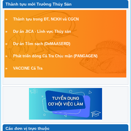
Thành tựu mới Trường Thủy Sản
»
Thành tựu trong ĐT, NCKH và CGCN
»
Dự án JICA - Lĩnh vực Thủy sản
»
Dự án Tôm sạch
(
DeMAASERD)
»
Phát triển dòng Cá Tra Chịu mặn (PANGAGEN)
»
VACCINE Cá Tra
Các đơn vị trực thuộc