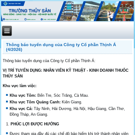
Thông báo tuyển dụng của Công ty Cổ phần Thịnh Á
(4/2026)
Thông báo tuyển dụng của Công ty Cổ phần Thịnh Á:
VỊ TRÍ TUYỂN DỤNG: NHÂN VIÊN KỸ THUẬT - KINH DOANH THUỐC
THỦY SẢN
Khu vực làm việc:
Khu vực Tôm:
Bến Tre, Sóc Trăng, Cà Mau.
Khu vực Tôm Quảng Canh:
Kiên Giang.
Khu vực Cá:
Tây Ninh, Hải Dương, Hà Nội, Hậu Giang, Cần Thơ,
Đồng Tháp, An Giang.
PHÚC LỢI ĐƯỢC HƯỞNG
Được tham gia đầy đủ các chế độ bảo hiểm khi trở thành nhân viên